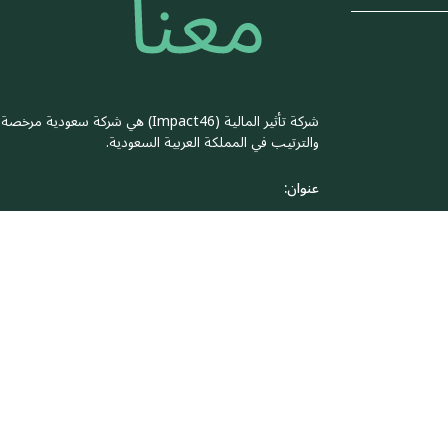
شركة تأثير المالية (Impact46) هي
والترتيب في المملكة العربية السعودية.
عنوان:
وادي ليسن، المبنى رقم 23،
الطابق الثالث طريق الملك خالد،
الرياض 12329، المملكة العربية السعودية