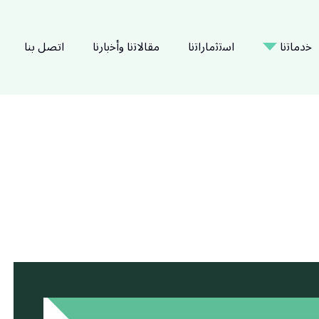
ﺧدﻣﺎﺗﻧﺎ
اﺳﺗﺛﻣﺎراﺗﻧﺎ
ﻣﻘﺎﻻﺗﻧﺎ وأﺧﺑﺎرﻧﺎ
اتصل بنا