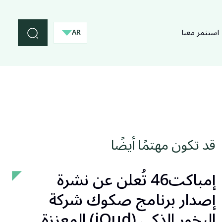
استثمر معنا
AR
قد تكون مهتمًا أيضًا
إمباكت46 تُعلن عن نشرة
إصدار برنامج صكوك شركة
البخور الذكي (iOud) المعززة