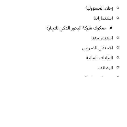
إخلاء المسؤولية
استثماراتنا
صكوك شركة البخور الذكي للتجارة
استثمر معنا
الامتثال الضريبي
البيانات المالية
الوظائف
تسجيل دخول المستثمرين
تواصل معنا
تواصل معنا
خدماتنا
دفع الابتكار وقيادة الاستثمار