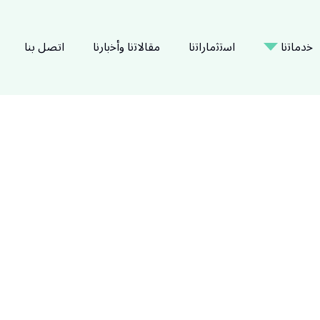
ﺧدﻣﺎﺗﻧﺎ
اﺳﺗﺛﻣﺎراﺗﻧﺎ
ﻣﻘﺎﻻﺗﻧﺎ وأﺧﺑﺎرﻧﺎ
اتصل بنا