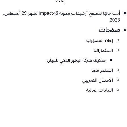
أنت حاليًا تتصفح آرشيفات مدونة
impact46
لشهر 29 أغسطس,
2023.
صفحات
إخلاء المسؤولية
استثماراتنا
صكوك شركة البخور الذكي للتجارة
استثمر معنا
الامتثال الضريبي
البيانات المالية
الوظائف
تسجيل دخول المستثمرين
تواصل معنا